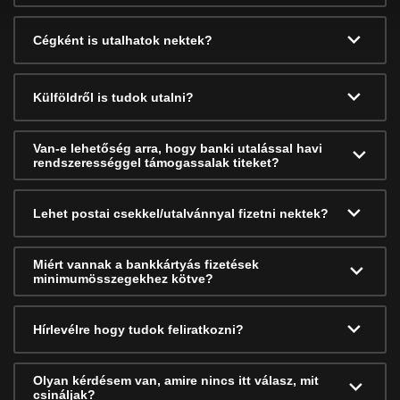
Cégként is utalhatok nektek?
Külföldről is tudok utalni?
Van-e lehetőség arra, hogy banki utalással havi
rendszerességgel támogassalak titeket?
Lehet postai csekkel/utalvánnyal fizetni nektek?
Miért vannak a bankkártyás fizetések
minimumösszegekhez kötve?
Hírlevélre hogy tudok feliratkozni?
Olyan kérdésem van, amire nincs itt válasz, mit
csináljak?