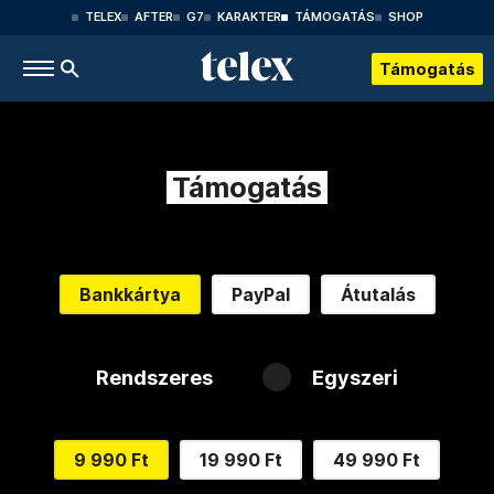
TELEX
AFTER
G7
KARAKTER
TÁMOGATÁS
SHOP
Támogatás
Támogatás
Bankkártya
PayPal
Átutalás
Rendszeres
Egyszeri
9 990 Ft
19 990 Ft
49 990 Ft