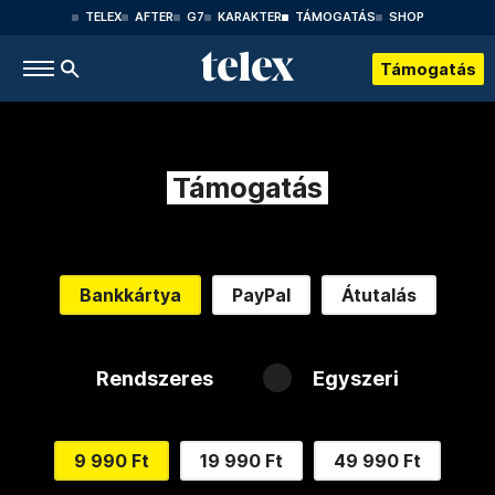
TELEX
AFTER
G7
KARAKTER
TÁMOGATÁS
SHOP
Támogatás
Támogatás
Bankkártya
PayPal
Átutalás
Rendszeres
Egyszeri
9 990 Ft
19 990 Ft
49 990 Ft