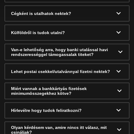
Cégként is utalhatok nektek?
Külföldről is tudok utalni?
Van-e lehetőség arra, hogy banki utalással havi
rendszerességgel támogassalak titeket?
Lehet postai csekkel/utalvánnyal fizetni nektek?
Miért vannak a bankkártyás fizetések
minimumösszegekhez kötve?
Hírlevélre hogy tudok feliratkozni?
Olyan kérdésem van, amire nincs itt válasz, mit
csináljak?