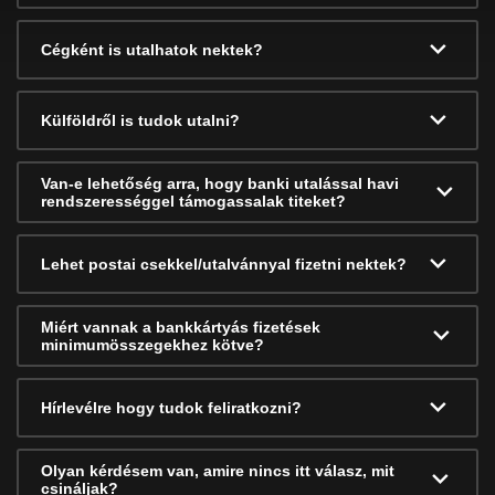
Cégként is utalhatok nektek?
Külföldről is tudok utalni?
Van-e lehetőség arra, hogy banki utalással havi
rendszerességgel támogassalak titeket?
Lehet postai csekkel/utalvánnyal fizetni nektek?
Miért vannak a bankkártyás fizetések
minimumösszegekhez kötve?
Hírlevélre hogy tudok feliratkozni?
Olyan kérdésem van, amire nincs itt válasz, mit
csináljak?