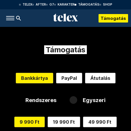
TELEX
AFTER
G7
KARAKTER
TÁMOGATÁS
SHOP
Támogatás
Támogatás
Bankkártya
PayPal
Átutalás
Rendszeres
Egyszeri
9 990 Ft
19 990 Ft
49 990 Ft