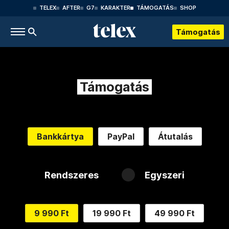
TELEX
AFTER
G7
KARAKTER
TÁMOGATÁS
SHOP
Támogatás
Támogatás
Bankkártya
PayPal
Átutalás
Rendszeres
Egyszeri
9 990 Ft
19 990 Ft
49 990 Ft