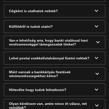
Cégként is utalhatok nektek?
Külföldről is tudok utalni?
Van-e lehetőség arra, hogy banki utalással havi
rendszerességgel támogassalak titeket?
Lehet postai csekkel/utalvánnyal fizetni nektek?
Miért vannak a bankkártyás fizetések
minimumösszegekhez kötve?
Hírlevélre hogy tudok feliratkozni?
Olyan kérdésem van, amire nincs itt válasz, mit
csináljak?