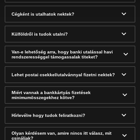
Cégként is utalhatok nektek?
Külföldről is tudok utalni?
Van-e lehetőség arra, hogy banki utalással havi
rendszerességgel támogassalak titeket?
Lehet postai csekkel/utalvánnyal fizetni nektek?
Miért vannak a bankkártyás fizetések
minimumösszegekhez kötve?
Hírlevélre hogy tudok feliratkozni?
Olyan kérdésem van, amire nincs itt válasz, mit
csináljak?