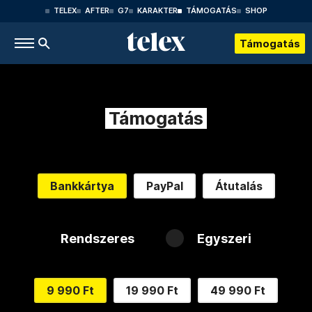
TELEX
AFTER
G7
KARAKTER
TÁMOGATÁS
SHOP
Támogatás
Támogatás
Bankkártya
PayPal
Átutalás
Rendszeres
Egyszeri
9 990 Ft
19 990 Ft
49 990 Ft