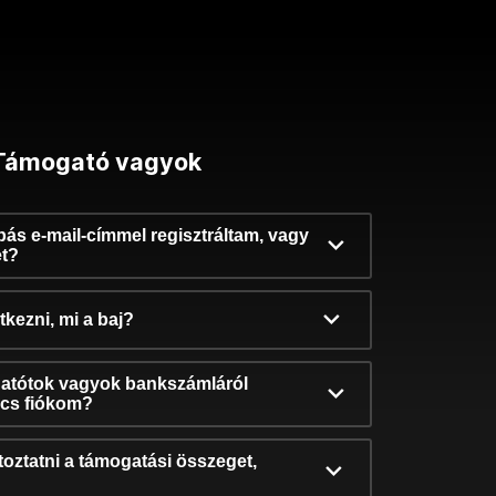
Támogató vagyok
ibás e-mail-címmel regisztráltam, vagy
et?
kezni, mi a baj?
atótok vagyok bankszámláról
incs fiókom?
oztatni a támogatási összeget,