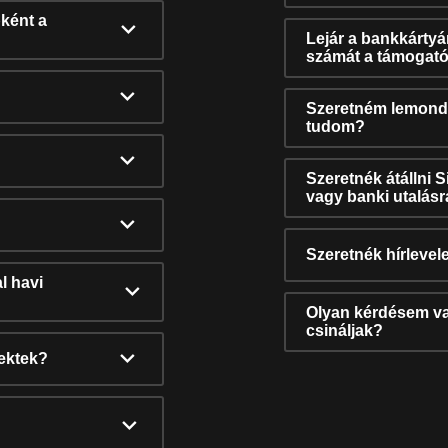
ként a
Lejár a bankkárty
számát a támogató
Szeretném lemonda
tudom?
Szeretnék átállni 
vagy banki utalás
Szeretnék hírlevele
l havi
Olyan kérdésem van
csináljak?
nektek?