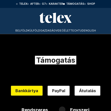
TELEX
AFTER
G7
KARAKTER
TÁMOGATÁS
SHOP
BELFÖLD
KÜLFÖLD
GAZDASÁG
VIDEÓ
ÉLET
TECHTUD
ENGLISH
Támogatás
Bankkártya
PayPal
Átutalás
Rendszeres
Egyszeri