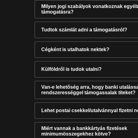
Milyen jogi szabályok vonatkoznak egyéb
támogatásra?
Tudtok számlát adni a támogatásról?
Cégként is utalhatok nektek?
Külföldről is tudok utalni?
Van-e lehetőség arra, hogy banki utalássa
rendszerességgel támogassalak titeket?
Lehet postai csekkel/utalvánnyal fizetni 
Miért vannak a bankkártyás fizetések
minimumösszegekhez kötve?