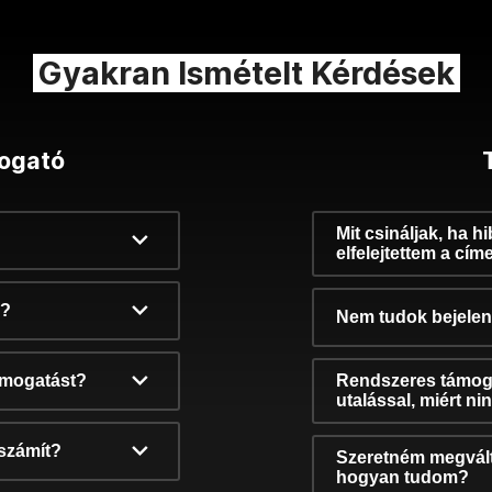
Gyakran Ismételt Kérdések
ogató
Mit csináljak, ha h
elfelejtettem a cím
k?
Nem tudok bejelent
támogatást?
Rendszeres támog
utalással, miért n
számít?
Szeretném megvált
hogyan tudom?