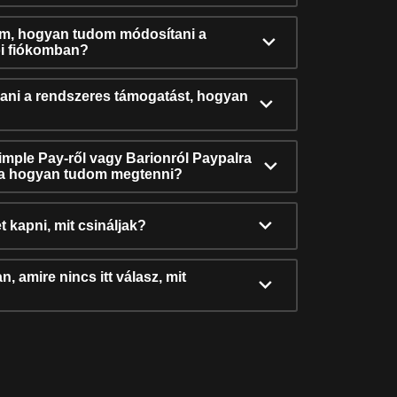
ám, hogyan tudom módosítani a
i fiókomban?
ni a rendszeres támogatást, hogyan
Simple Pay-ről vagy Barionról Paypalra
ra hogyan tudom megtenni?
t kapni, mit csináljak?
, amire nincs itt válasz, mit