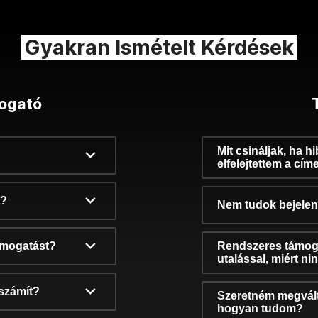
Gyakran Ismételt Kérdések
ogató
Mit csináljak, ha h
elfelejtettem a cím
k?
Nem tudok bejelent
támogatást?
Rendszeres támog
utalással, miért n
számít?
Szeretném megvált
hogyan tudom?