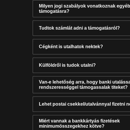
Milyen jogi szabályok vonatkoznak egyéb
támogatásra?
Tudtok számlát adni a támogatásról?
Cégként is utalhatok nektek?
Külföldről is tudok utalni?
Van-e lehetőség arra, hogy banki utalássa
rendszerességgel támogassalak titeket?
Lehet postai csekkel/utalvánnyal fizetni 
Miért vannak a bankkártyás fizetések
minimumösszegekhez kötve?