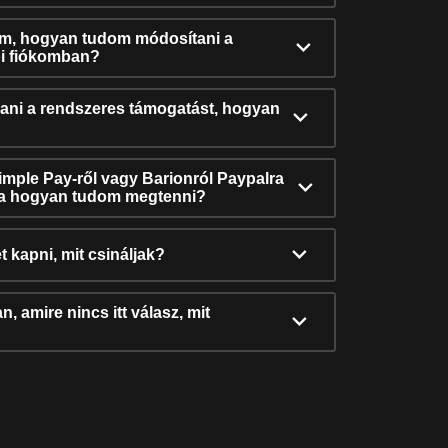
ám, hogyan tudom módosítani a
i fiókomban?
ni a rendszeres támogatást, hogyan
Simple Pay-ről vagy Barionról Paypalra
ra hogyan tudom megtenni?
t kapni, mit csináljak?
, amire nincs itt válasz, mit