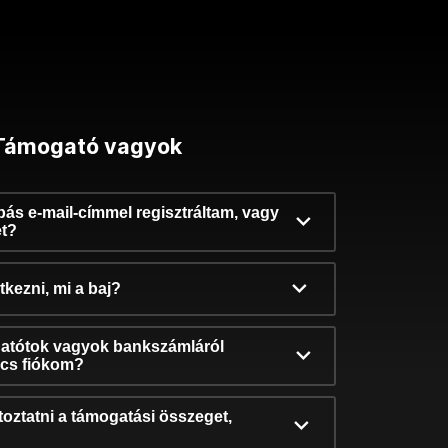
Támogató vagyok
ibás e-mail-címmel regisztráltam, vagy
et?
kezni, mi a baj?
atótok vagyok bankszámláról
incs fiókom?
oztatni a támogatási összeget,