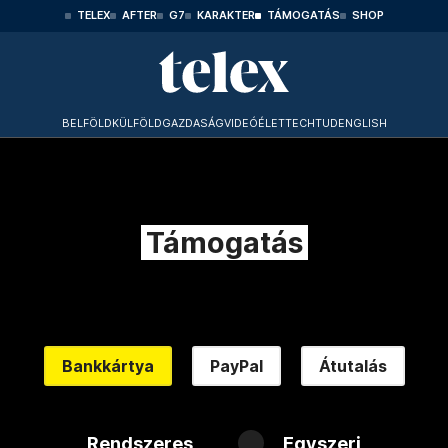
TELEX
AFTER
G7
KARAKTER
TÁMOGATÁS
SHOP
BELFÖLD
KÜLFÖLD
GAZDASÁG
VIDEÓ
ÉLET
TECHTUD
ENGLISH
Támogatás
Bankkártya
PayPal
Átutalás
Rendszeres
Egyszeri