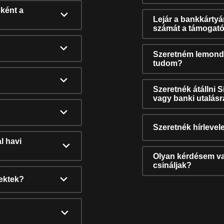
ként a
Lejár a bankkárty
számát a támogató
Szeretném lemonda
tudom?
Szeretnék átállni 
vagy banki utalás
Szeretnék hírlevele
l havi
Olyan kérdésem van
csináljak?
nektek?