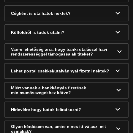
Cégként is utalhatok nektek?
Külföldről is tudok utalni?
Van-e lehetőség arra, hogy banki utalással havi
rendszerességgel támogassalak titeket?
Lehet postai csekkel/utalvánnyal fizetni nektek?
Miért vannak a bankkártyás fizetések
minimumösszegekhez kötve?
Hírlevélre hogy tudok feliratkozni?
Olyan kérdésem van, amire nincs itt válasz, mit
csináljak?