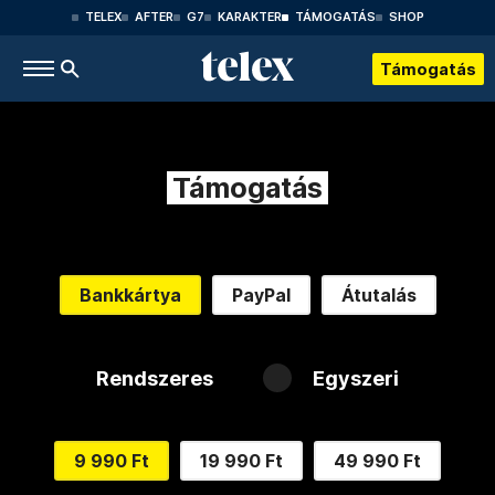
TELEX
AFTER
G7
KARAKTER
TÁMOGATÁS
SHOP
Támogatás
Támogatás
Bankkártya
PayPal
Átutalás
Rendszeres
Egyszeri
9 990 Ft
19 990 Ft
49 990 Ft