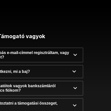
Támogató vagyok
ibás e-mail-címmel regisztráltam, vagy
et?
kezni, mi a baj?
atótok vagyok bankszámláról
incs fiókom?
oztatni a támogatási összeget,