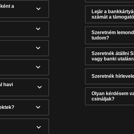
ként a
Lejár a bankkárty
számát a támogató
Szeretném lemonda
tudom?
Szeretnék átállni 
vagy banki utalás
Szeretnék hírlevele
l havi
Olyan kérdésem van
csináljak?
nektek?