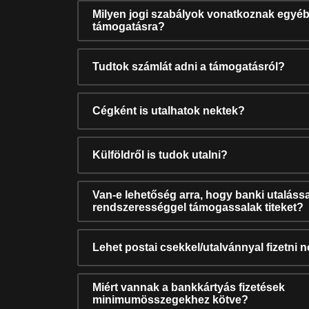
Milyen jogi szabályok vonatkoznak egyéb
támogatásra?
Tudtok számlát adni a támogatásról?
Cégként is utalhatok nektek?
Külföldről is tudok utalni?
Van-e lehetőség arra, hogy banki utalássa
rendszerességgel támogassalak titeket?
Lehet postai csekkel/utalvánnyal fizetni 
Miért vannak a bankkártyás fizetések
minimumösszegekhez kötve?