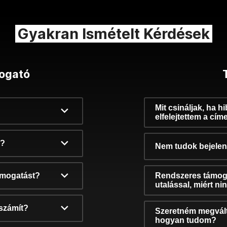
Gyakran Ismételt Kérdések
ogató
Mit csináljak, ha h
elfelejtettem a cím
k?
Nem tudok bejelent
támogatást?
Rendszeres támog
utalással, miért n
számít?
Szeretném megvált
hogyan tudom?