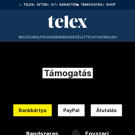
TELEX
AFTER
G7
KARAKTER
TÁMOGATÁS
SHOP
BELFÖLD
KÜLFÖLD
GAZDASÁG
VIDEÓ
ÉLET
TECHTUD
ENGLISH
Támogatás
Bankkártya
PayPal
Átutalás
Rendszeres
Egyszeri