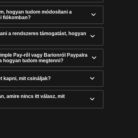
ám, hogyan tudom módosítani a
i fiókomban?
ni a rendszeres támogatást, hogyan
Simple Pay-ről vagy Barionról Paypalra
ra hogyan tudom megtenni?
t kapni, mit csináljak?
, amire nincs itt válasz, mit