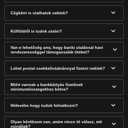
Cégként is utalhatok nektek?
Külföldről is tudok utalni?
Van-e lehetőség arra, hogy banki utalással havi
rendszerességgel támogassalak titeket?
Lehet postai csekkel/utalvánnyal fizetni nektek?
Miért vannak a bankkártyás fizetések
minimumösszegekhez kötve?
Hírlevélre hogy tudok feliratkozni?
Olyan kérdésem van, amire nincs itt válasz, mit
csináljak?