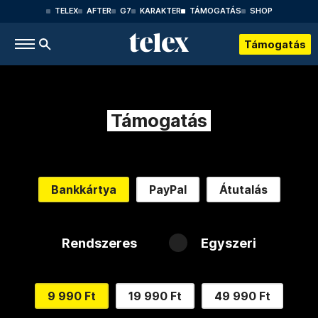
TELEX
AFTER
G7
KARAKTER
TÁMOGATÁS
SHOP
Támogatás
Támogatás
Bankkártya
PayPal
Átutalás
Rendszeres
Egyszeri
9 990 Ft
19 990 Ft
49 990 Ft