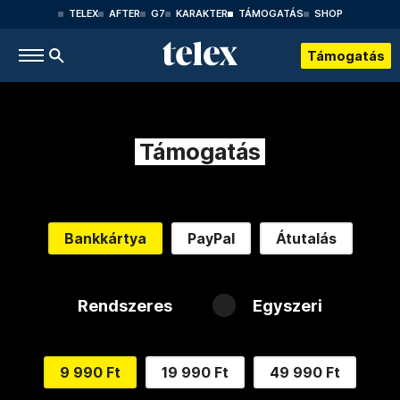
TELEX
AFTER
G7
KARAKTER
TÁMOGATÁS
SHOP
Támogatás
Támogatás
Bankkártya
PayPal
Átutalás
Rendszeres
Egyszeri
9 990 Ft
19 990 Ft
49 990 Ft