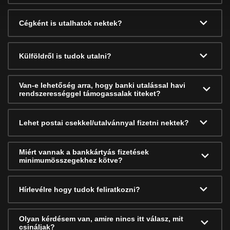
Cégként is utalhatok nektek?
Külföldről is tudok utalni?
Van-e lehetőség arra, hogy banki utalással havi
rendszerességgel támogassalak titeket?
Lehet postai csekkel/utalvánnyal fizetni nektek?
Miért vannak a bankkártyás fizetések
minimumösszegekhez kötve?
Hírlevélre hogy tudok feliratkozni?
Olyan kérdésem van, amire nincs itt válasz, mit
csináljak?