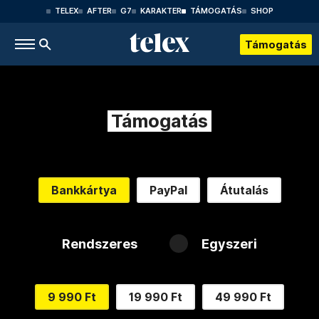
TELEX
AFTER
G7
KARAKTER
TÁMOGATÁS
SHOP
Támogatás
Támogatás
Bankkártya
PayPal
Átutalás
Rendszeres
Egyszeri
9 990 Ft
19 990 Ft
49 990 Ft