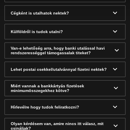
Cégként is utalhatok nektek?
Külföldről is tudok utalni?
Van-e lehetőség arra, hogy banki utalással havi
rendszerességgel támogassalak titeket?
Lehet postai csekkel/utalvánnyal fizetni nektek?
Miért vannak a bankkártyás fizetések
minimumösszegekhez kötve?
Hírlevélre hogy tudok feliratkozni?
Olyan kérdésem van, amire nincs itt válasz, mit
csináljak?