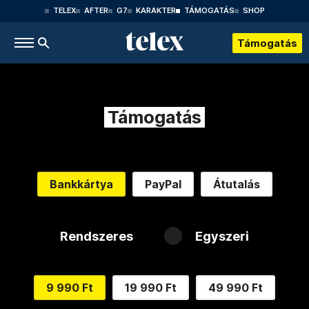
TELEX
AFTER
G7
KARAKTER
TÁMOGATÁS
SHOP
Támogatás
Támogatás
Bankkártya
PayPal
Átutalás
Rendszeres
Egyszeri
9 990 Ft
19 990 Ft
49 990 Ft