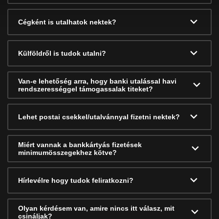
Cégként is utalhatok nektek?
Külföldről is tudok utalni?
Van-e lehetőség arra, hogy banki utalással havi
rendszerességgel támogassalak titeket?
Lehet postai csekkel/utalvánnyal fizetni nektek?
Miért vannak a bankkártyás fizetések
minimumösszegekhez kötve?
Hírlevélre hogy tudok feliratkozni?
Olyan kérdésem van, amire nincs itt válasz, mit
csináljak?