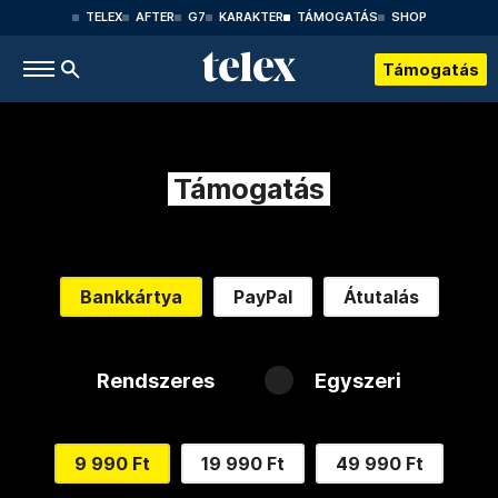
TELEX
AFTER
G7
KARAKTER
TÁMOGATÁS
SHOP
Támogatás
Támogatás
Bankkártya
PayPal
Átutalás
Rendszeres
Egyszeri
9 990 Ft
19 990 Ft
49 990 Ft