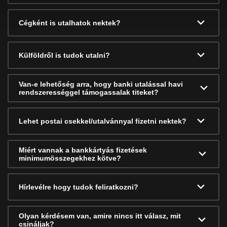
Cégként is utalhatok nektek?
Külföldről is tudok utalni?
Van-e lehetőség arra, hogy banki utalással havi
rendszerességgel támogassalak titeket?
Lehet postai csekkel/utalvánnyal fizetni nektek?
Miért vannak a bankkártyás fizetések
minimumösszegekhez kötve?
Hírlevélre hogy tudok feliratkozni?
Olyan kérdésem van, amire nincs itt válasz, mit
csináljak?