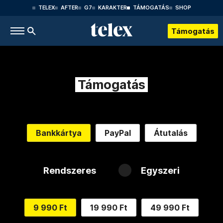
TELEX
AFTER
G7
KARAKTER
TÁMOGATÁS
SHOP
Támogatás
Támogatás
Bankkártya
PayPal
Átutalás
Rendszeres
Egyszeri
9 990 Ft
19 990 Ft
49 990 Ft