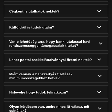
Cégként is utalhatok nektek?
Külföldről is tudok utalni?
Van-e lehetőség arra, hogy banki utalással havi
rendszerességgel támogassalak titeket?
Lehet postai csekkel/utalvánnyal fizetni nektek?
Miért vannak a bankkártyás fizetések
minimumösszegekhez kötve?
Hírlevélre hogy tudok feliratkozni?
Olyan kérdésem van, amire nincs itt válasz, mit
csináljak?