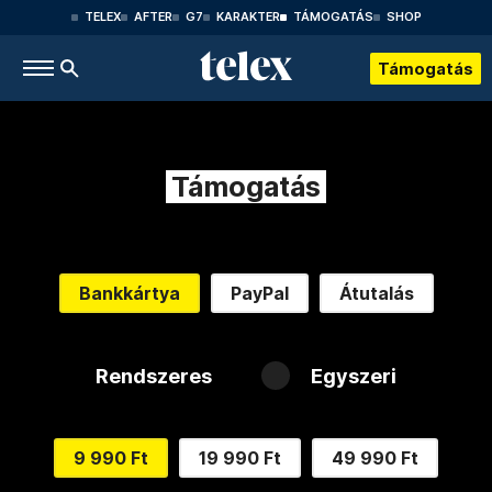
TELEX
AFTER
G7
KARAKTER
TÁMOGATÁS
SHOP
Támogatás
Támogatás
Bankkártya
PayPal
Átutalás
Rendszeres
Egyszeri
9 990 Ft
19 990 Ft
49 990 Ft