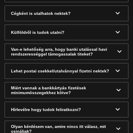
Cégként is utalhatok nektek?
Külföldről is tudok utalni?
Van-e lehetőség arra, hogy banki utalással havi
rendszerességgel támogassalak titeket?
Lehet postai csekkel/utalvánnyal fizetni nektek?
Miért vannak a bankkártyás fizetések
minimumösszegekhez kötve?
Hírlevélre hogy tudok feliratkozni?
Olyan kérdésem van, amire nincs itt válasz, mit
csináljak?