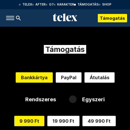
TELEX
AFTER
G7
KARAKTER
TÁMOGATÁS
SHOP
Támogatás
Támogatás
Bankkártya
PayPal
Átutalás
Rendszeres
Egyszeri
9 990 Ft
19 990 Ft
49 990 Ft