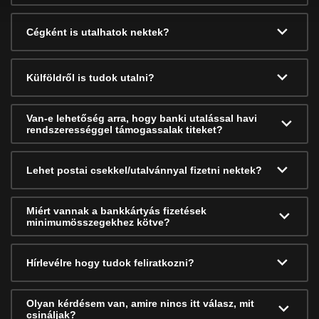
Cégként is utalhatok nektek?
Külföldről is tudok utalni?
Van-e lehetőség arra, hogy banki utalással havi
rendszerességgel támogassalak titeket?
Lehet postai csekkel/utalvánnyal fizetni nektek?
Miért vannak a bankkártyás fizetések
minimumösszegekhez kötve?
Hírlevélre hogy tudok feliratkozni?
Olyan kérdésem van, amire nincs itt válasz, mit
csináljak?