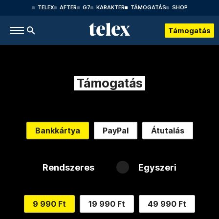
TELEX
AFTER
G7
KARAKTER
TÁMOGATÁS
SHOP
Támogatás
Támogatás
Bankkártya
PayPal
Átutalás
Rendszeres
Egyszeri
9 990 Ft
19 990 Ft
49 990 Ft