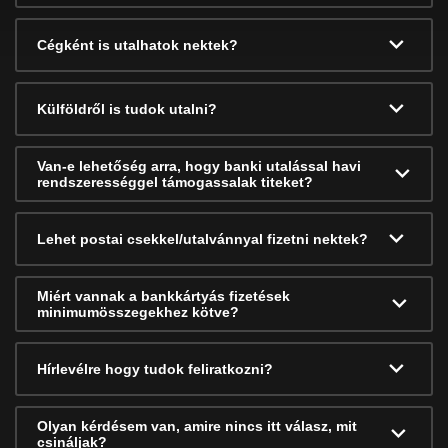
Cégként is utalhatok nektek?
Külföldről is tudok utalni?
Van-e lehetőség arra, hogy banki utalással havi
rendszerességgel támogassalak titeket?
Lehet postai csekkel/utalvánnyal fizetni nektek?
Miért vannak a bankkártyás fizetések
minimumösszegekhez kötve?
Hírlevélre hogy tudok feliratkozni?
Olyan kérdésem van, amire nincs itt válasz, mit
csináljak?