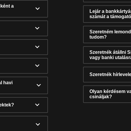
ként a
Lejár a bankkárty
számát a támogató
Szeretném lemonda
tudom?
Szeretnék átállni 
vagy banki utalás
Szeretnék hírlevele
l havi
Olyan kérdésem van
csináljak?
nektek?