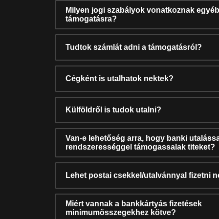
Milyen jogi szabályok vonatkoznak egyéb
támogatásra?
Tudtok számlát adni a támogatásról?
Cégként is utalhatok nektek?
Külföldről is tudok utalni?
Van-e lehetőség arra, hogy banki utalássa
rendszerességgel támogassalak titeket?
Lehet postai csekkel/utalvánnyal fizetni 
Miért vannak a bankkártyás fizetések
minimumösszegekhez kötve?