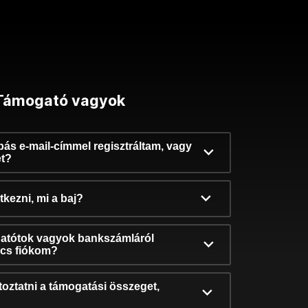
Támogató vagyok
ibás e-mail-címmel regisztráltam, vagy
et?
kezni, mi a baj?
atótok vagyok bankszámláról
incs fiókom?
oztatni a támogatási összeget,