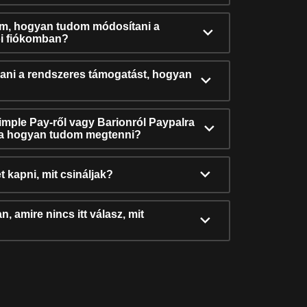
ám, hogyan tudom módosítani a
i fiókomban?
ni a rendszeres támogatást, hogyan
Simple Pay-ről vagy Barionról Paypalra
ra hogyan tudom megtenni?
t kapni, mit csináljak?
, amire nincs itt válasz, mit