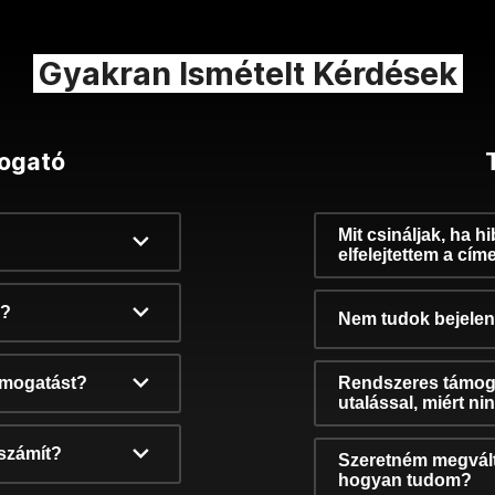
Gyakran Ismételt Kérdések
ogató
Mit csináljak, ha h
elfelejtettem a cím
k?
Nem tudok bejelent
támogatást?
Rendszeres támog
utalással, miért n
számít?
Szeretném megvált
hogyan tudom?