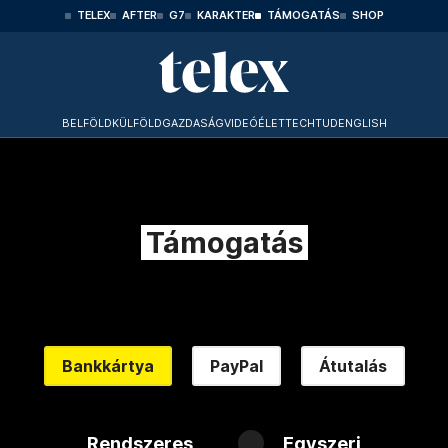
TELEX
AFTER
G7
KARAKTER
TÁMOGATÁS
SHOP
BELFÖLD
KÜLFÖLD
GAZDASÁG
VIDEÓ
ÉLET
TECHTUD
ENGLISH
Támogatás
Bankkártya
PayPal
Átutalás
Rendszeres
Egyszeri