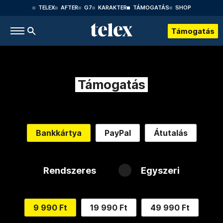
TELEX
AFTER
G7
KARAKTER
TÁMOGATÁS
SHOP
Támogatás
Támogatás
Bankkártya
PayPal
Átutalás
Rendszeres
Egyszeri
9 990 Ft
19 990 Ft
49 990 Ft