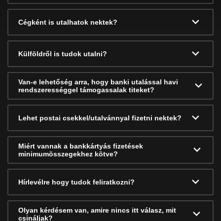
Cégként is utalhatok nektek?
Külföldről is tudok utalni?
Van-e lehetőség arra, hogy banki utalással havi
rendszerességgel támogassalak titeket?
Lehet postai csekkel/utalvánnyal fizetni nektek?
Miért vannak a bankkártyás fizetések
minimumösszegekhez kötve?
Hírlevélre hogy tudok feliratkozni?
Olyan kérdésem van, amire nincs itt válasz, mit
csináljak?