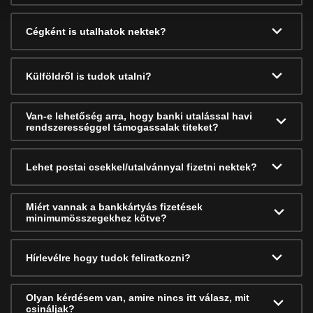
Cégként is utalhatok nektek?
Külföldről is tudok utalni?
Van-e lehetőség arra, hogy banki utalással havi
rendszerességgel támogassalak titeket?
Lehet postai csekkel/utalvánnyal fizetni nektek?
Miért vannak a bankkártyás fizetések
minimumösszegekhez kötve?
Hírlevélre hogy tudok feliratkozni?
Olyan kérdésem van, amire nincs itt válasz, mit
csináljak?