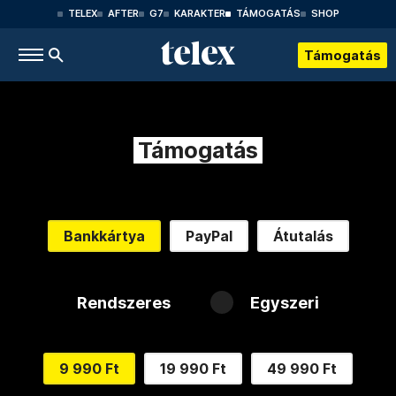
TELEX
AFTER
G7
KARAKTER
TÁMOGATÁS
SHOP
Támogatás
Támogatás
Bankkártya
PayPal
Átutalás
Rendszeres
Egyszeri
9 990 Ft
19 990 Ft
49 990 Ft