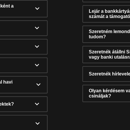
ként a
Lejár a bankkárty
számát a támogató
Szeretném lemonda
tudom?
Szeretnék átállni 
vagy banki utalás
Szeretnék hírlevele
l havi
Olyan kérdésem van
csináljak?
nektek?