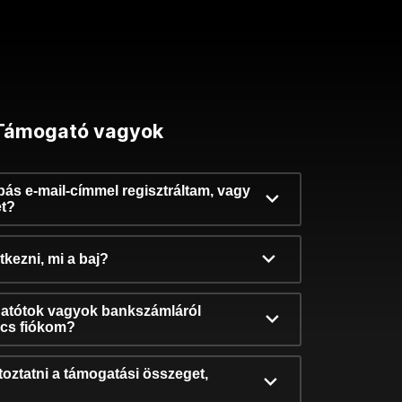
Támogató vagyok
ibás e-mail-címmel regisztráltam, vagy
et?
kezni, mi a baj?
atótok vagyok bankszámláról
incs fiókom?
oztatni a támogatási összeget,