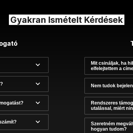
Gyakran Ismételt Kérdések
ogató
Mit csináljak, ha h
elfelejtettem a cím
k?
Nem tudok bejelent
támogatást?
Rendszeres támog
utalással, miért n
számít?
Szeretném megvált
hogyan tudom?