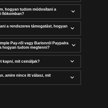
ám, hogyan tudom módosítani a
i fiókomban?
ni a rendszeres támogatást, hogyan
Simple Pay-ről vagy Barionról Paypalra
ra hogyan tudom megtenni?
t kapni, mit csináljak?
, amire nincs itt válasz, mit