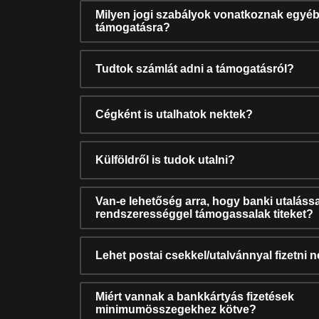
Milyen jogi szabályok vonatkoznak egyéb
támogatásra?
Tudtok számlát adni a támogatásról?
Cégként is utalhatok nektek?
Külföldről is tudok utalni?
Van-e lehetőség arra, hogy banki utalássa
rendszerességgel támogassalak titeket?
Lehet postai csekkel/utalvánnyal fizetni 
Miért vannak a bankkártyás fizetések
minimumösszegekhez kötve?