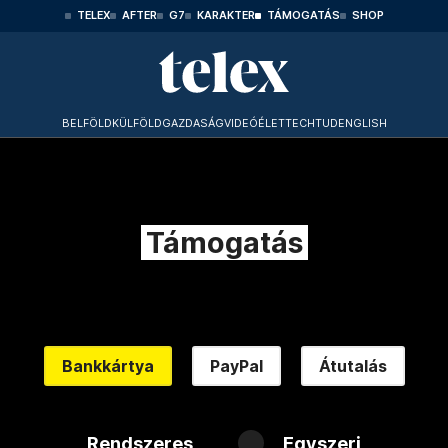
TELEX
AFTER
G7
KARAKTER
TÁMOGATÁS
SHOP
BELFÖLD
KÜLFÖLD
GAZDASÁG
VIDEÓ
ÉLET
TECHTUD
ENGLISH
Támogatás
Bankkártya
PayPal
Átutalás
Rendszeres
Egyszeri