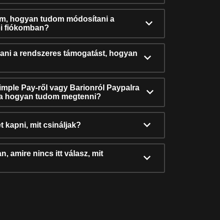
ám, hogyan tudom módosítani a
i fiókomban?
ni a rendszeres támogatást, hogyan
Simple Pay-ről vagy Barionról Paypalra
ra hogyan tudom megtenni?
t kapni, mit csináljak?
, amire nincs itt válasz, mit