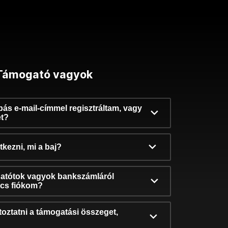
Támogató vagyok
ibás e-mail-címmel regisztráltam, vagy
et?
kezni, mi a baj?
atótok vagyok bankszámláról
incs fiókom?
oztatni a támogatási összeget,