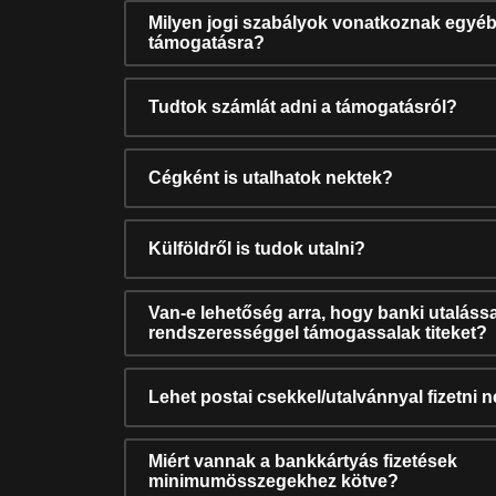
Milyen jogi szabályok vonatkoznak egyéb
támogatásra?
Tudtok számlát adni a támogatásról?
Cégként is utalhatok nektek?
Külföldről is tudok utalni?
Van-e lehetőség arra, hogy banki utalássa
rendszerességgel támogassalak titeket?
Lehet postai csekkel/utalvánnyal fizetni 
Miért vannak a bankkártyás fizetések
minimumösszegekhez kötve?