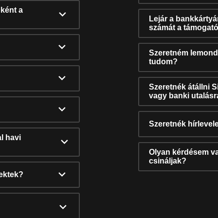
ként a
Lejár a bankkárty
számát a támogató
Szeretném lemonda
tudom?
Szeretnék átállni 
vagy banki utalás
Szeretnék hírlevele
l havi
Olyan kérdésem van
csináljak?
nektek?