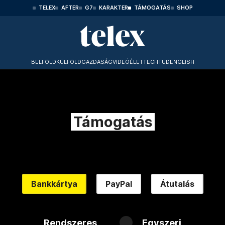
TELEX
AFTER
G7
KARAKTER
TÁMOGATÁS
SHOP
BELFÖLD
KÜLFÖLD
GAZDASÁG
VIDEÓ
ÉLET
TECHTUD
ENGLISH
Támogatás
Bankkártya
PayPal
Átutalás
Rendszeres
Egyszeri