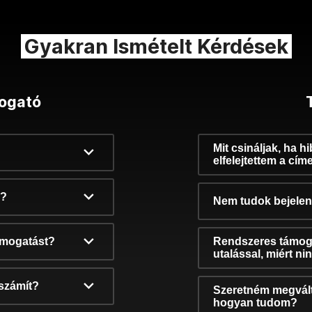
Gyakran Ismételt Kérdések
ogató
Mit csináljak, ha h
elfelejtettem a cím
k?
Nem tudok bejelent
támogatást?
Rendszeres támog
utalással, miért n
számít?
Szeretném megvált
hogyan tudom?