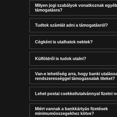
Milyen jogi szabályok vonatkoznak egyéb
támogatásra?
Tudtok számlát adni a támogatásról?
Cégként is utalhatok nektek?
Külföldről is tudok utalni?
Van-e lehetőség arra, hogy banki utalássa
rendszerességgel támogassalak titeket?
Lehet postai csekkel/utalvánnyal fizetni 
Miért vannak a bankkártyás fizetések
minimumösszegekhez kötve?