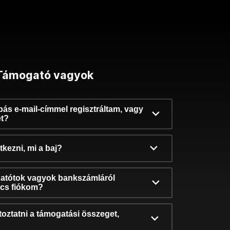
Támogató vagyok
ibás e-mail-címmel regisztráltam, vagy
et?
kezni, mi a baj?
atótok vagyok bankszámláról
incs fiókom?
oztatni a támogatási összeget,