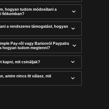
ám, hogyan tudom módosítani a
i fiókomban?
ni a rendszeres támogatást, hogyan
Simple Pay-ről vagy Barionról Paypalra
ra hogyan tudom megtenni?
t kapni, mit csináljak?
, amire nincs itt válasz, mit