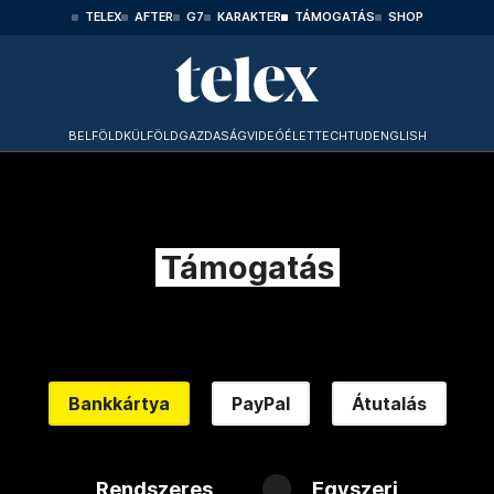
TELEX
AFTER
G7
KARAKTER
TÁMOGATÁS
SHOP
BELFÖLD
KÜLFÖLD
GAZDASÁG
VIDEÓ
ÉLET
TECHTUD
ENGLISH
Támogatás
Bankkártya
PayPal
Átutalás
Rendszeres
Egyszeri