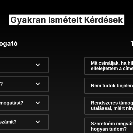
Gyakran Ismételt Kérdések
ogató
Mit csináljak, ha h
elfelejtettem a cím
k?
Nem tudok bejelent
támogatást?
Rendszeres támog
utalással, miért n
számít?
Szeretném megvált
hogyan tudom?