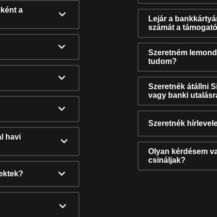
ként a
Lejár a bankkárty
számát a támogató
Szeretném lemonda
tudom?
Szeretnék átállni 
vagy banki utalás
Szeretnék hírlevele
l havi
Olyan kérdésem van
csináljak?
nektek?