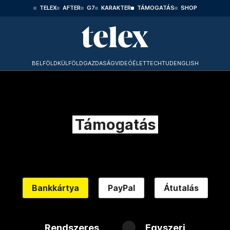
TELEX
AFTER
G7
KARAKTER
TÁMOGATÁS
SHOP
BELFÖLD
KÜLFÖLD
GAZDASÁG
VIDEÓ
ÉLET
TECHTUD
ENGLISH
Támogatás
Bankkártya
PayPal
Átutalás
Rendszeres
Egyszeri