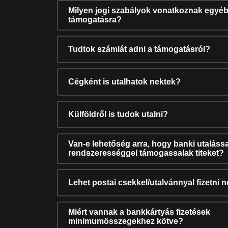
Milyen jogi szabályok vonatkoznak egyéb
támogatásra?
Tudtok számlát adni a támogatásról?
Cégként is utalhatok nektek?
Külföldről is tudok utalni?
Van-e lehetőség arra, hogy banki utalássa
rendszerességgel támogassalak titeket?
Lehet postai csekkel/utalvánnyal fizetni 
Miért vannak a bankkártyás fizetések
minimumösszegekhez kötve?