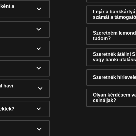
ként a
Lejár a bankkárty
számát a támogató
Szeretném lemonda
tudom?
Szeretnék átállni 
vagy banki utalás
Szeretnék hírlevele
l havi
Olyan kérdésem van
csináljak?
nektek?