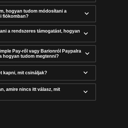
ám, hogyan tudom módosítani a
i fiókomban?
ni a rendszeres támogatást, hogyan
Simple Pay-ről vagy Barionról Paypalra
ra hogyan tudom megtenni?
t kapni, mit csináljak?
, amire nincs itt válasz, mit