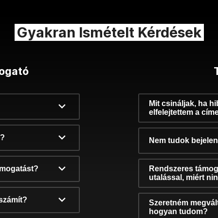
Gyakran Ismételt Kérdések
ogató
Mit csináljak, ha h
elfelejtettem a cím
k?
Nem tudok bejelent
támogatást?
Rendszeres támog
utalással, miért n
számít?
Szeretném megvált
hogyan tudom?