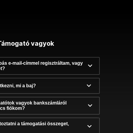
Támogató vagyok
ibás e-mail-címmel regisztráltam, vagy
et?
kezni, mi a baj?
atótok vagyok bankszámláról
incs fiókom?
oztatni a támogatási összeget,