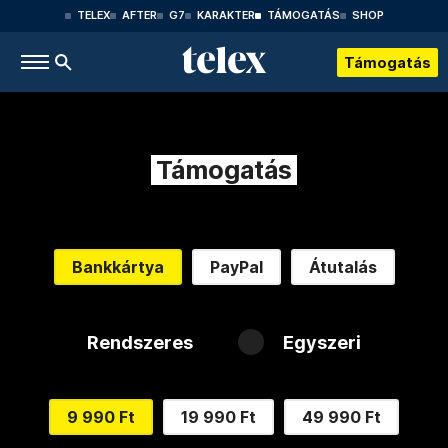
TELEX
AFTER
G7
KARAKTER
TÁMOGATÁS
SHOP
Támogatás
Támogatás
Bankkártya
PayPal
Átutalás
Rendszeres
Egyszeri
9 990 Ft
19 990 Ft
49 990 Ft