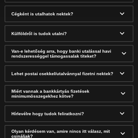
Cégként is utalhatok nektek?
Külföldről is tudok utalni?
Van-e lehetőség arra, hogy banki utalással havi
rendszerességgel támogassalak titeket?
Lehet postai csekkel/utalvánnyal fizetni nektek?
Miért vannak a bankkártyás fizetések
minimumösszegekhez kötve?
Hírlevélre hogy tudok feliratkozni?
Olyan kérdésem van, amire nincs itt válasz, mit
csináljak?