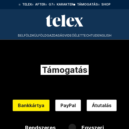
TELEX
AFTER
G7
KARAKTER
TÁMOGATÁS
SHOP
BELFÖLD
KÜLFÖLD
GAZDASÁG
VIDEÓ
ÉLET
TECHTUD
ENGLISH
Támogatás
Bankkártya
PayPal
Átutalás
Rendszeres
Egyszeri