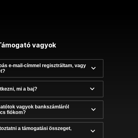
Támogató vagyok
ibás e-mail-címmel regisztráltam, vagy
et?
kezni, mi a baj?
atótok vagyok bankszámláról
incs fiókom?
oztatni a támogatási összeget,