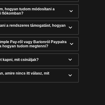
ám, hogyan tudom módosítani a
i fiókomban?
ni a rendszeres támogatást, hogyan
Simple Pay-ről vagy Barionról Paypalra
ra hogyan tudom megtenni?
t kapni, mit csináljak?
, amire nincs itt válasz, mit