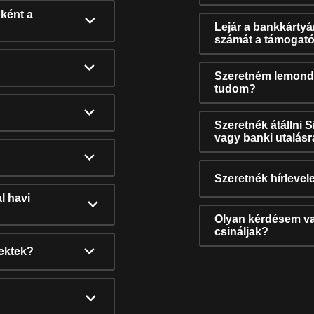
ként a
Lejár a bankkárty
számát a támogató
Szeretném lemonda
tudom?
Szeretnék átállni 
vagy banki utalás
Szeretnék hírlevele
l havi
Olyan kérdésem van
csináljak?
nektek?