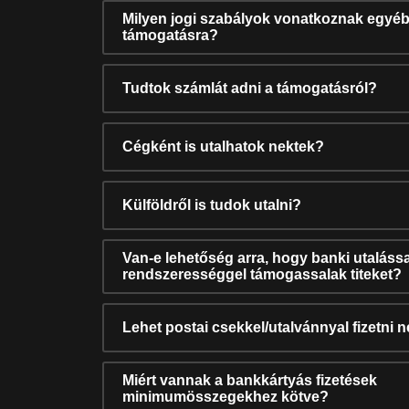
Milyen jogi szabályok vonatkoznak egyéb
támogatásra?
Tudtok számlát adni a támogatásról?
Cégként is utalhatok nektek?
Külföldről is tudok utalni?
Van-e lehetőség arra, hogy banki utalássa
rendszerességgel támogassalak titeket?
Lehet postai csekkel/utalvánnyal fizetni 
Miért vannak a bankkártyás fizetések
minimumösszegekhez kötve?