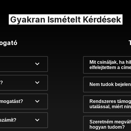
Gyakran Ismételt Kérdések
ogató
Mit csináljak, ha h
elfelejtettem a cím
k?
Nem tudok bejelent
támogatást?
Rendszeres támog
utalással, miért n
számít?
Szeretném megvált
hogyan tudom?