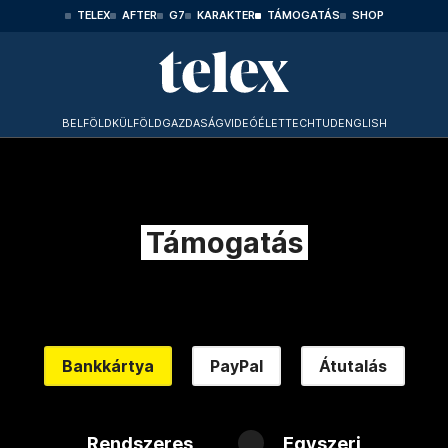
TELEX
AFTER
G7
KARAKTER
TÁMOGATÁS
SHOP
BELFÖLD
KÜLFÖLD
GAZDASÁG
VIDEÓ
ÉLET
TECHTUD
ENGLISH
Támogatás
Bankkártya
PayPal
Átutalás
Rendszeres
Egyszeri