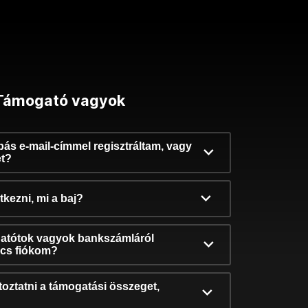
Támogató vagyok
ibás e-mail-címmel regisztráltam, vagy
et?
kezni, mi a baj?
atótok vagyok bankszámláról
incs fiókom?
oztatni a támogatási összeget,