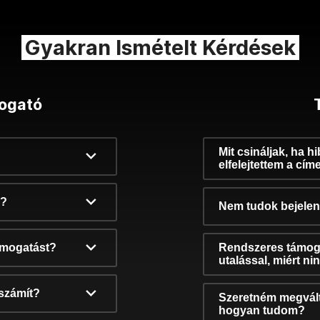
Gyakran Ismételt Kérdések
ogató
Mit csináljak, ha h
elfelejtettem a cím
k?
Nem tudok bejelent
támogatást?
Rendszeres támog
utalással, miért n
számít?
Szeretném megvált
hogyan tudom?