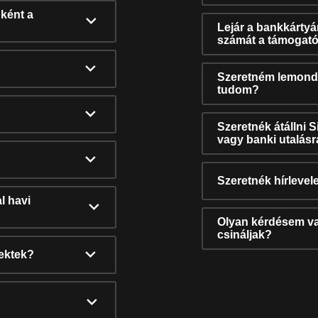
ként a
Lejár a bankkárty
számát a támogató
Szeretném lemonda
tudom?
Szeretnék átállni 
vagy banki utalás
Szeretnék hírlevele
l havi
Olyan kérdésem van
csináljak?
nektek?