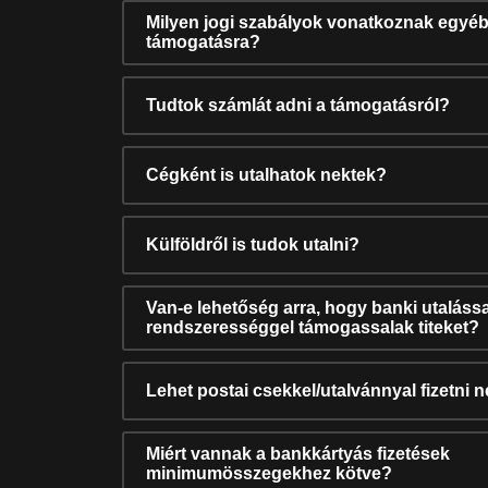
Milyen jogi szabályok vonatkoznak egyéb
támogatásra?
Tudtok számlát adni a támogatásról?
Cégként is utalhatok nektek?
Külföldről is tudok utalni?
Van-e lehetőség arra, hogy banki utalássa
rendszerességgel támogassalak titeket?
Lehet postai csekkel/utalvánnyal fizetni 
Miért vannak a bankkártyás fizetések
minimumösszegekhez kötve?