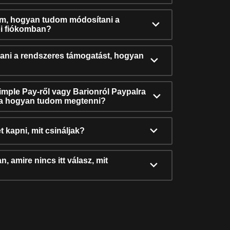
ám, hogyan tudom módosítani a
i fiókomban?
ni a rendszeres támogatást, hogyan
Simple Pay-ről vagy Barionról Paypalra
ra hogyan tudom megtenni?
t kapni, mit csináljak?
, amire nincs itt válasz, mit