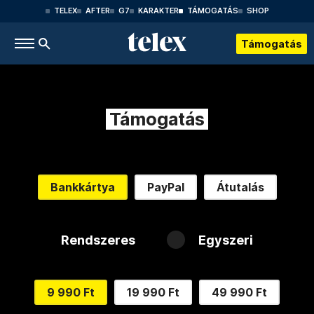
TELEX
AFTER
G7
KARAKTER
TÁMOGATÁS
SHOP
Támogatás
Támogatás
Bankkártya
PayPal
Átutalás
Rendszeres
Egyszeri
9 990 Ft
19 990 Ft
49 990 Ft