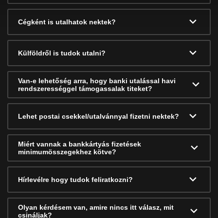
Cégként is utalhatok nektek?
Külföldről is tudok utalni?
Van-e lehetőség arra, hogy banki utalással havi
rendszerességgel támogassalak titeket?
Lehet postai csekkel/utalvánnyal fizetni nektek?
Miért vannak a bankkártyás fizetések
minimumösszegekhez kötve?
Hírlevélre hogy tudok feliratkozni?
Olyan kérdésem van, amire nincs itt válasz, mit
csináljak?