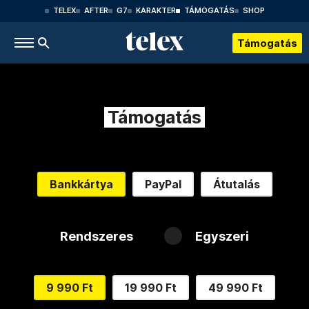
TELEX
AFTER
G7
KARAKTER
TÁMOGATÁS
SHOP
Támogatás
Támogatás
Bankkártya
PayPal
Átutalás
Rendszeres
Egyszeri
9 990 Ft
19 990 Ft
49 990 Ft