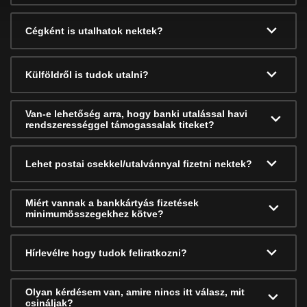
Cégként is utalhatok nektek?
Külföldről is tudok utalni?
Van-e lehetőség arra, hogy banki utalással havi
rendszerességgel támogassalak titeket?
Lehet postai csekkel/utalvánnyal fizetni nektek?
Miért vannak a bankkártyás fizetések
minimumösszegekhez kötve?
Hírlevélre hogy tudok feliratkozni?
Olyan kérdésem van, amire nincs itt válasz, mit
csináljak?