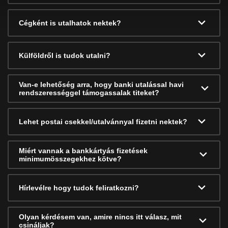
Cégként is utalhatok nektek?
Külföldről is tudok utalni?
Van-e lehetőség arra, hogy banki utalással havi
rendszerességgel támogassalak titeket?
Lehet postai csekkel/utalvánnyal fizetni nektek?
Miért vannak a bankkártyás fizetések
minimumösszegekhez kötve?
Hírlevélre hogy tudok feliratkozni?
Olyan kérdésem van, amire nincs itt válasz, mit
csináljak?