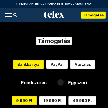
TELEX
AFTER
G7
KARAKTER
TÁMOGATÁS
SHOP
Támogatás
Támogatás
Bankkártya
PayPal
Átutalás
Rendszeres
Egyszeri
9 990 Ft
19 990 Ft
49 990 Ft