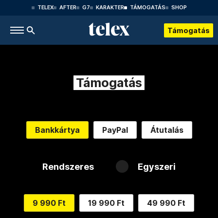
TELEX
AFTER
G7
KARAKTER
TÁMOGATÁS
SHOP
Támogatás
Támogatás
Bankkártya
PayPal
Átutalás
Rendszeres
Egyszeri
9 990 Ft
19 990 Ft
49 990 Ft