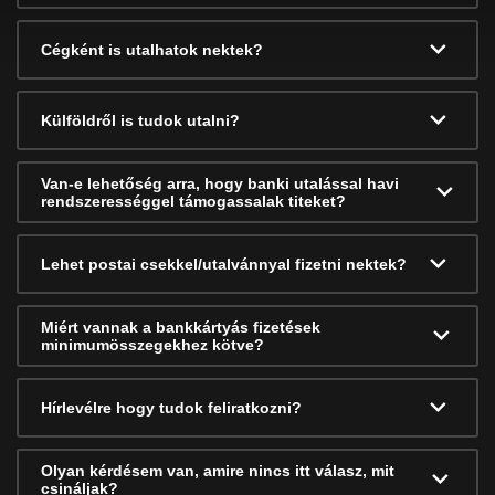
Cégként is utalhatok nektek?
Külföldről is tudok utalni?
Van-e lehetőség arra, hogy banki utalással havi
rendszerességgel támogassalak titeket?
Lehet postai csekkel/utalvánnyal fizetni nektek?
Miért vannak a bankkártyás fizetések
minimumösszegekhez kötve?
Hírlevélre hogy tudok feliratkozni?
Olyan kérdésem van, amire nincs itt válasz, mit
csináljak?