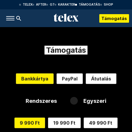
TELEX
AFTER
G7
KARAKTER
TÁMOGATÁS
SHOP
Támogatás
Támogatás
Bankkártya
PayPal
Átutalás
Rendszeres
Egyszeri
9 990 Ft
19 990 Ft
49 990 Ft