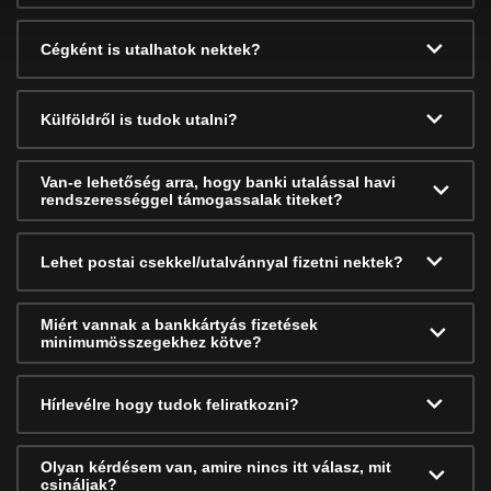
Cégként is utalhatok nektek?
Külföldről is tudok utalni?
Van-e lehetőség arra, hogy banki utalással havi
rendszerességgel támogassalak titeket?
Lehet postai csekkel/utalvánnyal fizetni nektek?
Miért vannak a bankkártyás fizetések
minimumösszegekhez kötve?
Hírlevélre hogy tudok feliratkozni?
Olyan kérdésem van, amire nincs itt válasz, mit
csináljak?