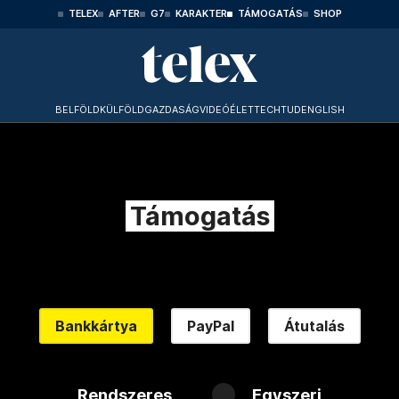
TELEX
AFTER
G7
KARAKTER
TÁMOGATÁS
SHOP
BELFÖLD
KÜLFÖLD
GAZDASÁG
VIDEÓ
ÉLET
TECHTUD
ENGLISH
Támogatás
Bankkártya
PayPal
Átutalás
Rendszeres
Egyszeri