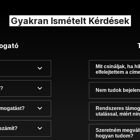
Gyakran Ismételt Kérdések
ogató
Mit csináljak, ha h
elfelejtettem a cím
k?
Nem tudok bejelent
támogatást?
Rendszeres támog
utalással, miért n
számít?
Szeretném megvált
hogyan tudom?