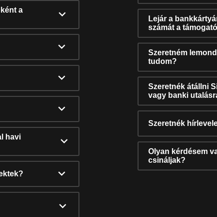
ként a
Lejár a bankkárty
számát a támogató
Szeretném lemonda
tudom?
Szeretnék átállni 
vagy banki utalás
Szeretnék hírlevele
l havi
Olyan kérdésem van
csináljak?
nektek?