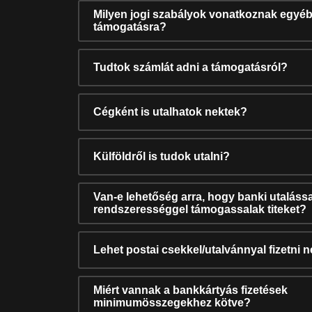
Milyen jogi szabályok vonatkoznak egyéb
támogatásra?
Tudtok számlát adni a támogatásról?
Cégként is utalhatok nektek?
Külföldről is tudok utalni?
Van-e lehetőség arra, hogy banki utalássa
rendszerességgel támogassalak titeket?
Lehet postai csekkel/utalvánnyal fizetni 
Miért vannak a bankkártyás fizetések
minimumösszegekhez kötve?