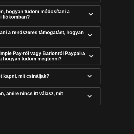
ám, hogyan tudom módosítani a
i fiókomban?
ni a rendszeres támogatást, hogyan
Simple Pay-ről vagy Barionról Paypalra
ra hogyan tudom megtenni?
t kapni, mit csináljak?
, amire nincs itt válasz, mit