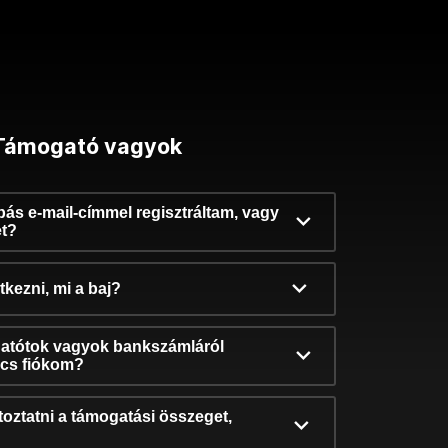
Támogató vagyok
ibás e-mail-címmel regisztráltam, vagy
et?
kezni, mi a baj?
atótok vagyok bankszámláról
incs fiókom?
oztatni a támogatási összeget,