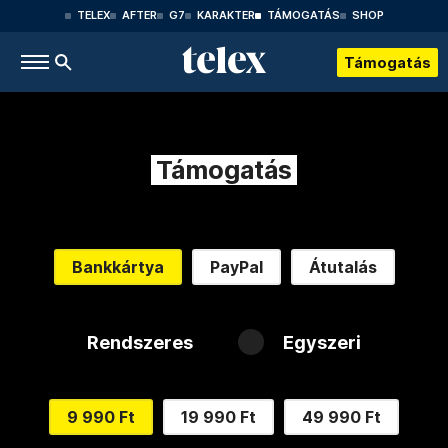
TELEX
AFTER
G7
KARAKTER
TÁMOGATÁS
SHOP
Támogatás
Támogatás
Bankkártya
PayPal
Átutalás
Rendszeres
Egyszeri
9 990 Ft
19 990 Ft
49 990 Ft