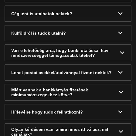
Cégként is utalhatok nektek?
Külföldről is tudok utalni?
Van-e lehetőség arra, hogy banki utalással havi
rendszerességgel támogassalak titeket?
Lehet postai csekkel/utalvánnyal fizetni nektek?
Miért vannak a bankkártyás fizetések
minimumösszegekhez kötve?
Hírlevélre hogy tudok feliratkozni?
Olyan kérdésem van, amire nincs itt válasz, mit
csináljak?