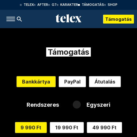
TELEX
AFTER
G7
KARAKTER
TÁMOGATÁS
SHOP
Támogatás
Támogatás
Bankkártya
PayPal
Átutalás
Rendszeres
Egyszeri
9 990 Ft
19 990 Ft
49 990 Ft