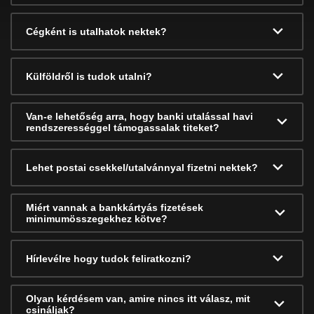
Cégként is utalhatok nektek?
Külföldről is tudok utalni?
Van-e lehetőség arra, hogy banki utalással havi
rendszerességgel támogassalak titeket?
Lehet postai csekkel/utalvánnyal fizetni nektek?
Miért vannak a bankkártyás fizetések
minimumösszegekhez kötve?
Hírlevélre hogy tudok feliratkozni?
Olyan kérdésem van, amire nincs itt válasz, mit
csináljak?