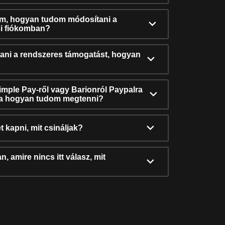
ám, hogyan tudom módosítani a
i fiókomban?
ni a rendszeres támogatást, hogyan
Simple Pay-ről vagy Barionról Paypalra
ra hogyan tudom megtenni?
t kapni, mit csináljak?
, amire nincs itt válasz, mit