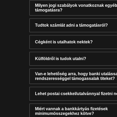
Milyen jogi szabályok vonatkoznak egyéb
támogatásra?
Tudtok számlát adni a támogatásról?
Cégként is utalhatok nektek?
Külföldről is tudok utalni?
Van-e lehetőség arra, hogy banki utalássa
rendszerességgel támogassalak titeket?
Lehet postai csekkel/utalvánnyal fizetni 
Miért vannak a bankkártyás fizetések
minimumösszegekhez kötve?