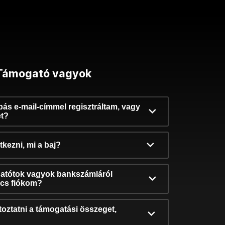
Támogató vagyok
ibás e-mail-címmel regisztráltam, vagy
et?
kezni, mi a baj?
atótok vagyok bankszámláról
incs fiókom?
oztatni a támogatási összeget,