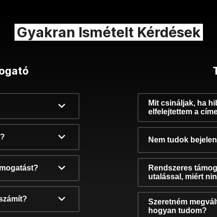
Gyakran Ismételt Kérdések
ogató
Mit csináljak, ha h
elfelejtettem a cím
k?
Nem tudok bejelent
támogatást?
Rendszeres támog
utalással, miért n
számít?
Szeretném megvált
hogyan tudom?