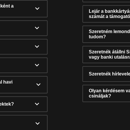
ként a
Lejár a bankkárty
számát a támogató
Szeretném lemonda
tudom?
Szeretnék átállni 
vagy banki utalás
Szeretnék hírlevele
l havi
Olyan kérdésem van
csináljak?
nektek?