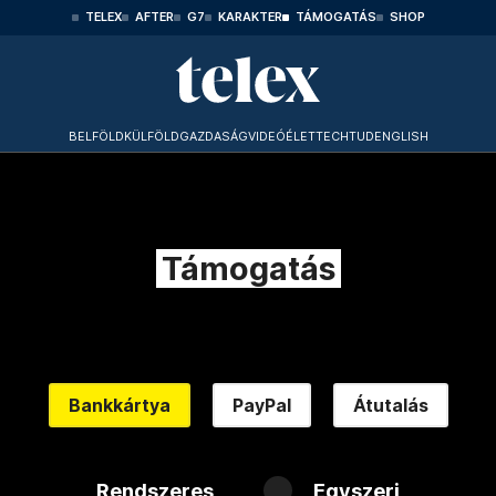
TELEX
AFTER
G7
KARAKTER
TÁMOGATÁS
SHOP
BELFÖLD
KÜLFÖLD
GAZDASÁG
VIDEÓ
ÉLET
TECHTUD
ENGLISH
Támogatás
Bankkártya
PayPal
Átutalás
Rendszeres
Egyszeri