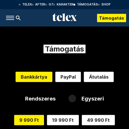
TELEX
AFTER
G7
KARAKTER
TÁMOGATÁS
SHOP
Támogatás
Támogatás
Bankkártya
PayPal
Átutalás
Rendszeres
Egyszeri
9 990 Ft
19 990 Ft
49 990 Ft