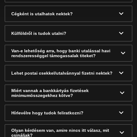
Cégként is utalhatok nektek?
Külföldről is tudok utalni?
Van-e lehetőség arra, hogy banki utalással havi
rendszerességgel támogassalak titeket?
Lehet postai csekkel/utalvánnyal fizetni nektek?
Miért vannak a bankkártyás fizetések
minimumösszegekhez kötve?
Hírlevélre hogy tudok feliratkozni?
Olyan kérdésem van, amire nincs itt válasz, mit
csináljak?