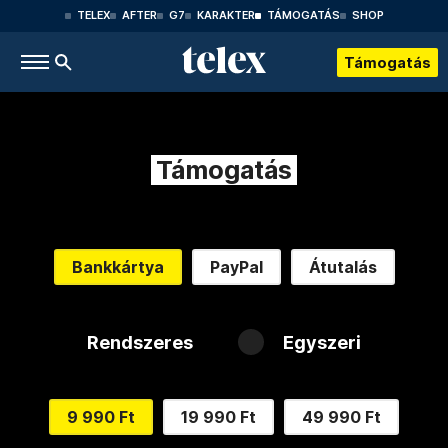
TELEX
AFTER
G7
KARAKTER
TÁMOGATÁS
SHOP
Támogatás
Támogatás
Bankkártya
PayPal
Átutalás
Rendszeres
Egyszeri
9 990 Ft
19 990 Ft
49 990 Ft