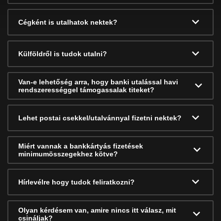
Cégként is utalhatok nektek?
Külföldről is tudok utalni?
Van-e lehetőség arra, hogy banki utalással havi
rendszerességgel támogassalak titeket?
Lehet postai csekkel/utalvánnyal fizetni nektek?
Miért vannak a bankkártyás fizetések
minimumösszegekhez kötve?
Hírlevélre hogy tudok feliratkozni?
Olyan kérdésem van, amire nincs itt válasz, mit
csináljak?