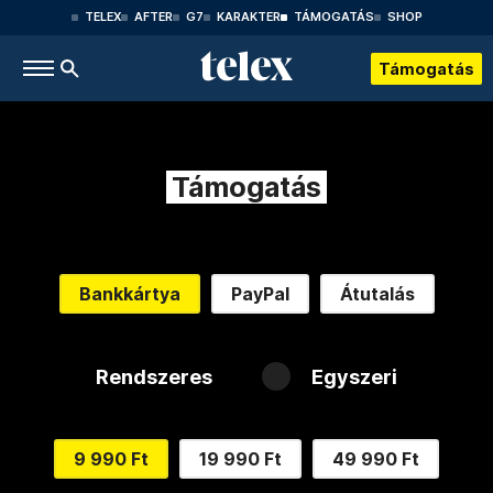
TELEX
AFTER
G7
KARAKTER
TÁMOGATÁS
SHOP
Támogatás
Támogatás
Bankkártya
PayPal
Átutalás
Rendszeres
Egyszeri
9 990 Ft
19 990 Ft
49 990 Ft