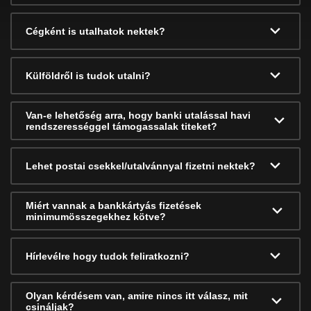
Cégként is utalhatok nektek?
Külföldről is tudok utalni?
Van-e lehetőség arra, hogy banki utalással havi
rendszerességgel támogassalak titeket?
Lehet postai csekkel/utalvánnyal fizetni nektek?
Miért vannak a bankkártyás fizetések
minimumösszegekhez kötve?
Hírlevélre hogy tudok feliratkozni?
Olyan kérdésem van, amire nincs itt válasz, mit
csináljak?