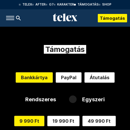
TELEX
AFTER
G7
KARAKTER
TÁMOGATÁS
SHOP
Támogatás
Támogatás
Bankkártya
PayPal
Átutalás
Rendszeres
Egyszeri
9 990 Ft
19 990 Ft
49 990 Ft