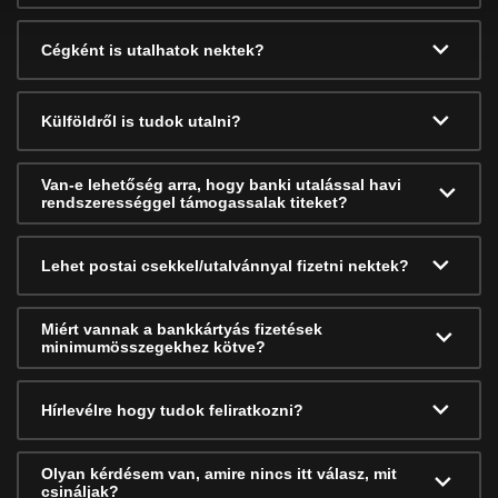
Cégként is utalhatok nektek?
Külföldről is tudok utalni?
Van-e lehetőség arra, hogy banki utalással havi
rendszerességgel támogassalak titeket?
Lehet postai csekkel/utalvánnyal fizetni nektek?
Miért vannak a bankkártyás fizetések
minimumösszegekhez kötve?
Hírlevélre hogy tudok feliratkozni?
Olyan kérdésem van, amire nincs itt válasz, mit
csináljak?