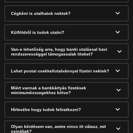
Cégként is utalhatok nektek?
Külföldről is tudok utalni?
Van-e lehetőség arra, hogy banki utalással havi
rendszerességgel támogassalak titeket?
Lehet postai csekkel/utalvánnyal fizetni nektek?
Miért vannak a bankkártyás fizetések
minimumösszegekhez kötve?
Hírlevélre hogy tudok feliratkozni?
Olyan kérdésem van, amire nincs itt válasz, mit
csináljak?