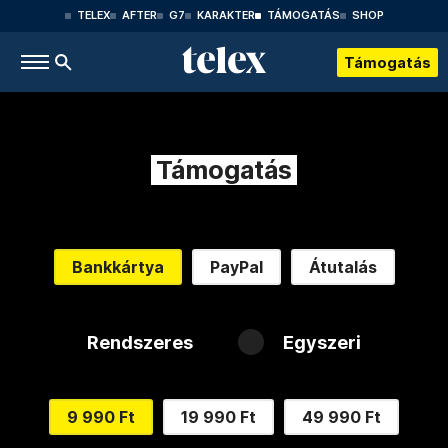
TELEX
AFTER
G7
KARAKTER
TÁMOGATÁS
SHOP
Támogatás
Támogatás
Bankkártya
PayPal
Átutalás
Rendszeres
Egyszeri
9 990 Ft
19 990 Ft
49 990 Ft