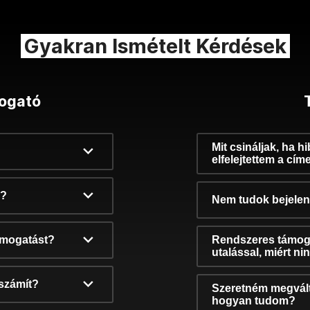
Gyakran Ismételt Kérdések
ogató
Mit csináljak, ha h
elfelejtettem a cím
k?
Nem tudok bejelent
támogatást?
Rendszeres támog
utalással, miért n
számít?
Szeretném megvált
hogyan tudom?