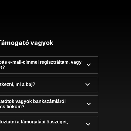
Támogató vagyok
ibás e-mail-címmel regisztráltam, vagy
et?
kezni, mi a baj?
atótok vagyok bankszámláról
incs fiókom?
oztatni a támogatási összeget,