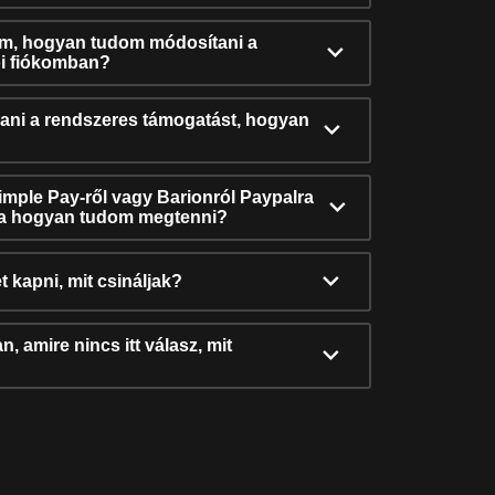
ám, hogyan tudom módosítani a
i fiókomban?
ni a rendszeres támogatást, hogyan
Simple Pay-ről vagy Barionról Paypalra
ra hogyan tudom megtenni?
t kapni, mit csináljak?
, amire nincs itt válasz, mit