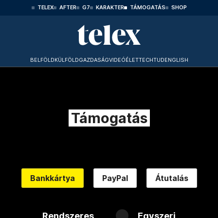
TELEX
AFTER
G7
KARAKTER
TÁMOGATÁS
SHOP
BELFÖLD
KÜLFÖLD
GAZDASÁG
VIDEÓ
ÉLET
TECHTUD
ENGLISH
Támogatás
Bankkártya
PayPal
Átutalás
Rendszeres
Egyszeri