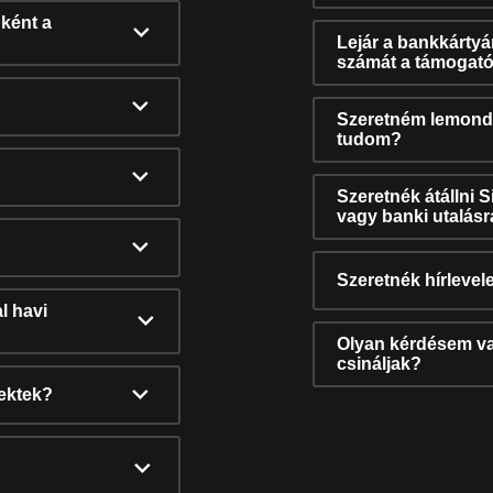
ként a
Lejár a bankkárty
számát a támogató
Szeretném lemonda
tudom?
Szeretnék átállni 
vagy banki utalás
Szeretnék hírlevele
l havi
Olyan kérdésem van
csináljak?
nektek?