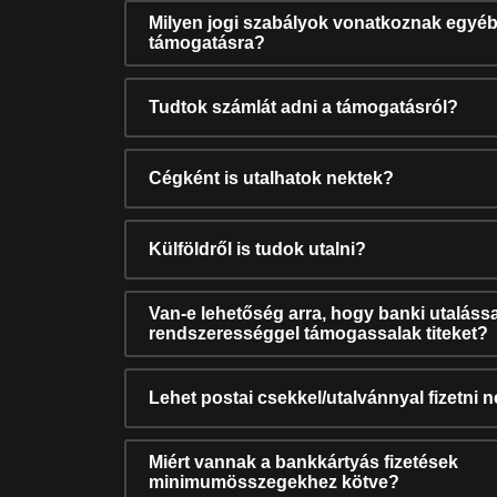
Milyen jogi szabályok vonatkoznak egyéb
támogatásra?
Tudtok számlát adni a támogatásról?
Cégként is utalhatok nektek?
Külföldről is tudok utalni?
Van-e lehetőség arra, hogy banki utalássa
rendszerességgel támogassalak titeket?
Lehet postai csekkel/utalvánnyal fizetni 
Miért vannak a bankkártyás fizetések
minimumösszegekhez kötve?