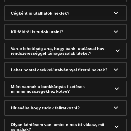
Cégként is utalhatok nektek?
Külföldről is tudok utalni?
Van-e lehetőség arra, hogy banki utalással havi
rendszerességgel támogassalak titeket?
Lehet postai csekkel/utalvánnyal fizetni nektek?
Miért vannak a bankkártyás fizetések
minimumösszegekhez kötve?
Hírlevélre hogy tudok feliratkozni?
Olyan kérdésem van, amire nincs itt válasz, mit
csináljak?