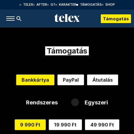
TELEX
AFTER
G7
KARAKTER
TÁMOGATÁS
SHOP
Támogatás
Támogatás
Bankkártya
PayPal
Átutalás
Rendszeres
Egyszeri
9 990 Ft
19 990 Ft
49 990 Ft