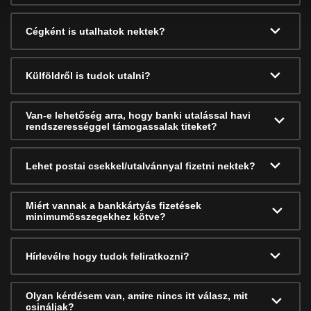
Cégként is utalhatok nektek?
Külföldről is tudok utalni?
Van-e lehetőség arra, hogy banki utalással havi
rendszerességgel támogassalak titeket?
Lehet postai csekkel/utalvánnyal fizetni nektek?
Miért vannak a bankkártyás fizetések
minimumösszegekhez kötve?
Hírlevélre hogy tudok feliratkozni?
Olyan kérdésem van, amire nincs itt válasz, mit
csináljak?