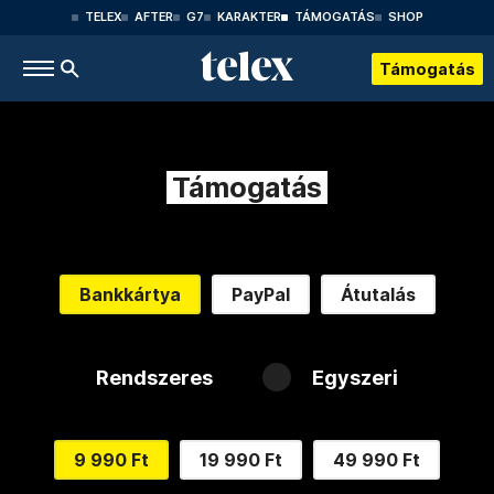
TELEX
AFTER
G7
KARAKTER
TÁMOGATÁS
SHOP
Támogatás
Támogatás
Bankkártya
PayPal
Átutalás
Rendszeres
Egyszeri
9 990 Ft
19 990 Ft
49 990 Ft