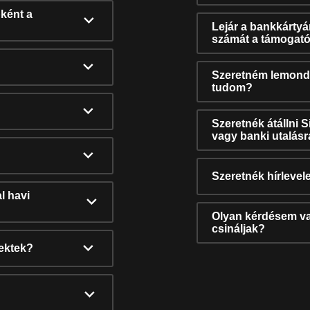
ként a
Lejár a bankkárty
számát a támogató
Szeretném lemonda
tudom?
Szeretnék átállni 
vagy banki utalás
Szeretnék hírlevele
l havi
Olyan kérdésem van
csináljak?
nektek?