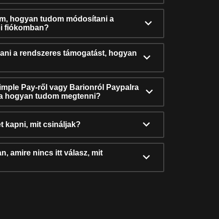
ám, hogyan tudom módosítani a
i fiókomban?
ni a rendszeres támogatást, hogyan
Simple Pay-ről vagy Barionról Paypalra
ra hogyan tudom megtenni?
t kapni, mit csináljak?
, amire nincs itt válasz, mit