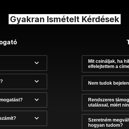
Gyakran Ismételt Kérdések
ogató
Mit csináljak, ha h
elfelejtettem a cím
k?
Nem tudok bejelent
támogatást?
Rendszeres támog
utalással, miért n
számít?
Szeretném megvált
hogyan tudom?