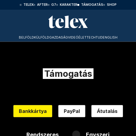
TELEX
AFTER
G7
KARAKTER
TÁMOGATÁS
SHOP
BELFÖLD
KÜLFÖLD
GAZDASÁG
VIDEÓ
ÉLET
TECHTUD
ENGLISH
Támogatás
Bankkártya
PayPal
Átutalás
Rendszeres
Egyszeri