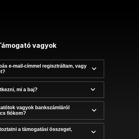
Támogató vagyok
ibás e-mail-címmel regisztráltam, vagy
et?
kezni, mi a baj?
atótok vagyok bankszámláról
incs fiókom?
oztatni a támogatási összeget,