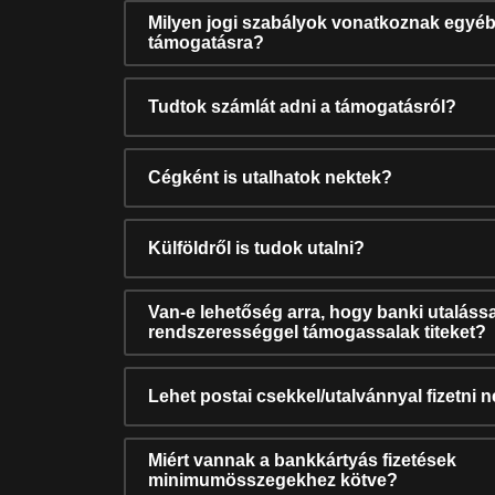
Milyen jogi szabályok vonatkoznak egyéb
támogatásra?
Tudtok számlát adni a támogatásról?
Cégként is utalhatok nektek?
Külföldről is tudok utalni?
Van-e lehetőség arra, hogy banki utalássa
rendszerességgel támogassalak titeket?
Lehet postai csekkel/utalvánnyal fizetni 
Miért vannak a bankkártyás fizetések
minimumösszegekhez kötve?