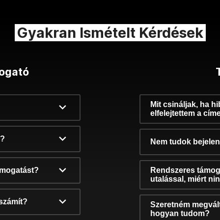
Gyakran Ismételt Kérdések
ogató
Mit csináljak, ha h
elfelejtettem a cím
k?
Nem tudok bejelent
támogatást?
Rendszeres támog
utalással, miért n
számít?
Szeretném megvált
hogyan tudom?