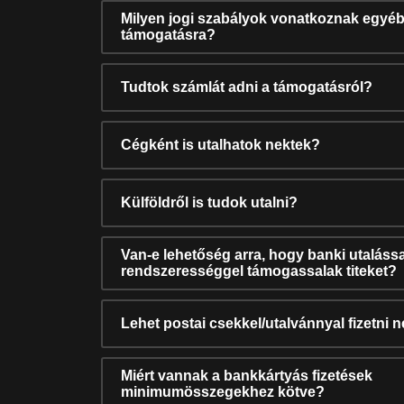
Milyen jogi szabályok vonatkoznak egyéb
támogatásra?
Tudtok számlát adni a támogatásról?
Cégként is utalhatok nektek?
Külföldről is tudok utalni?
Van-e lehetőség arra, hogy banki utalássa
rendszerességgel támogassalak titeket?
Lehet postai csekkel/utalvánnyal fizetni 
Miért vannak a bankkártyás fizetések
minimumösszegekhez kötve?