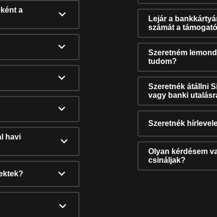
ként a
Lejár a bankkárty
számát a támogató
Szeretném lemonda
tudom?
Szeretnék átállni 
vagy banki utalás
Szeretnék hírlevele
l havi
Olyan kérdésem van
csináljak?
nektek?