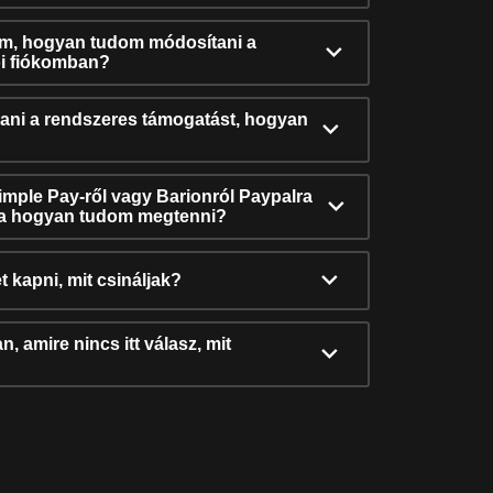
ám, hogyan tudom módosítani a
i fiókomban?
ni a rendszeres támogatást, hogyan
Simple Pay-ről vagy Barionról Paypalra
ra hogyan tudom megtenni?
t kapni, mit csináljak?
, amire nincs itt válasz, mit