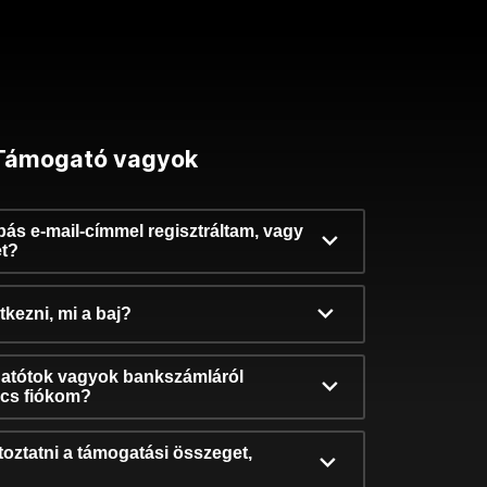
Támogató vagyok
ibás e-mail-címmel regisztráltam, vagy
et?
kezni, mi a baj?
atótok vagyok bankszámláról
incs fiókom?
oztatni a támogatási összeget,