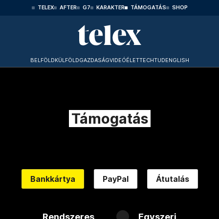
TELEX
AFTER
G7
KARAKTER
TÁMOGATÁS
SHOP
BELFÖLD
KÜLFÖLD
GAZDASÁG
VIDEÓ
ÉLET
TECHTUD
ENGLISH
Támogatás
Bankkártya
PayPal
Átutalás
Rendszeres
Egyszeri