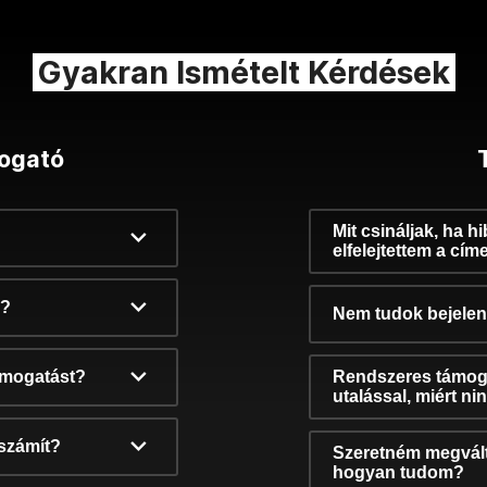
Gyakran Ismételt Kérdések
ogató
Mit csináljak, ha h
elfelejtettem a cím
k?
Nem tudok bejelent
támogatást?
Rendszeres támog
utalással, miért n
számít?
Szeretném megvált
hogyan tudom?