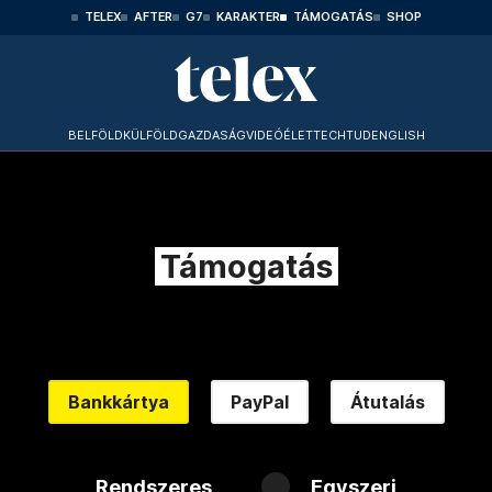
TELEX
AFTER
G7
KARAKTER
TÁMOGATÁS
SHOP
BELFÖLD
KÜLFÖLD
GAZDASÁG
VIDEÓ
ÉLET
TECHTUD
ENGLISH
Támogatás
Bankkártya
PayPal
Átutalás
Rendszeres
Egyszeri