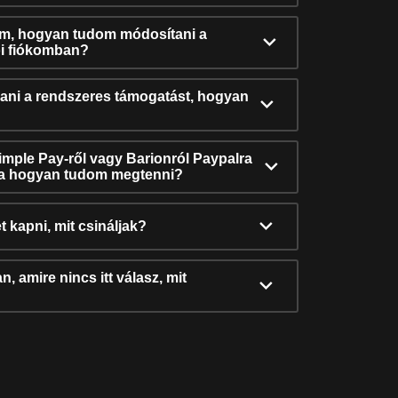
ám, hogyan tudom módosítani a
i fiókomban?
ni a rendszeres támogatást, hogyan
Simple Pay-ről vagy Barionról Paypalra
ra hogyan tudom megtenni?
t kapni, mit csináljak?
, amire nincs itt válasz, mit