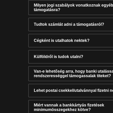
Milyen jogi szabályok vonatkoznak egyéb
támogatásra?
Tudtok számlát adni a támogatásról?
Cégként is utalhatok nektek?
Külföldről is tudok utalni?
Van-e lehetőség arra, hogy banki utalássa
rendszerességgel támogassalak titeket?
Lehet postai csekkel/utalvánnyal fizetni 
Miért vannak a bankkártyás fizetések
minimumösszegekhez kötve?