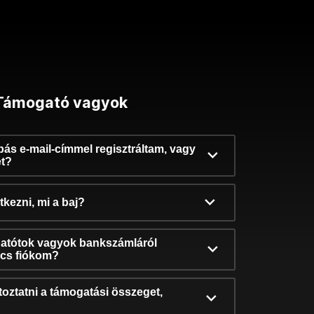
Támogató vagyok
ibás e-mail-címmel regisztráltam, vagy
et?
kezni, mi a baj?
atótok vagyok bankszámláról
incs fiókom?
oztatni a támogatási összeget,