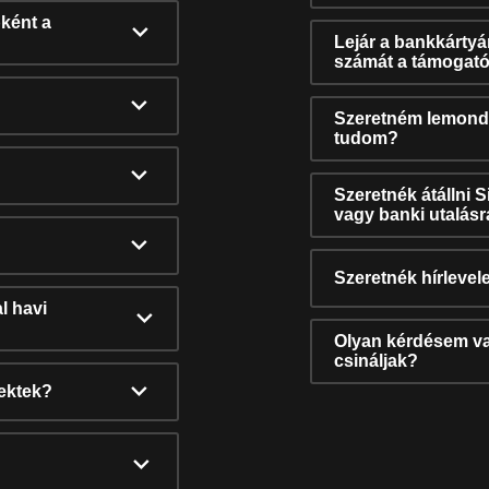
ként a
Lejár a bankkárty
számát a támogató
Szeretném lemonda
tudom?
Szeretnék átállni 
vagy banki utalás
Szeretnék hírlevele
l havi
Olyan kérdésem van
csináljak?
nektek?