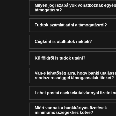
Milyen jogi szabályok vonatkoznak egyéb
támogatásra?
Tudtok számlát adni a támogatásról?
Cégként is utalhatok nektek?
Külföldről is tudok utalni?
Van-e lehetőség arra, hogy banki utalássa
rendszerességgel támogassalak titeket?
Lehet postai csekkel/utalvánnyal fizetni 
Miért vannak a bankkártyás fizetések
minimumösszegekhez kötve?