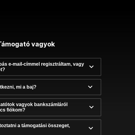
Támogató vagyok
ibás e-mail-címmel regisztráltam, vagy
et?
kezni, mi a baj?
atótok vagyok bankszámláról
incs fiókom?
oztatni a támogatási összeget,