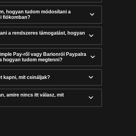
ám, hogyan tudom módosítani a
i fiókomban?
ni a rendszeres támogatást, hogyan
Simple Pay-ről vagy Barionról Paypalra
ra hogyan tudom megtenni?
t kapni, mit csináljak?
, amire nincs itt válasz, mit