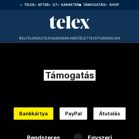
TELEX
AFTER
G7
KARAKTER
TÁMOGATÁS
SHOP
BELFÖLD
KÜLFÖLD
GAZDASÁG
VIDEÓ
ÉLET
TECHTUD
ENGLISH
Támogatás
Bankkártya
PayPal
Átutalás
Rendszeres
Egyszeri