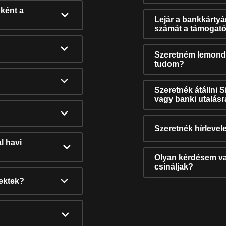
ként a
Lejár a bankkárty
számát a támogató
Szeretném lemonda
tudom?
Szeretnék átállni 
vagy banki utalás
Szeretnék hírlevele
l havi
Olyan kérdésem van
csináljak?
nektek?