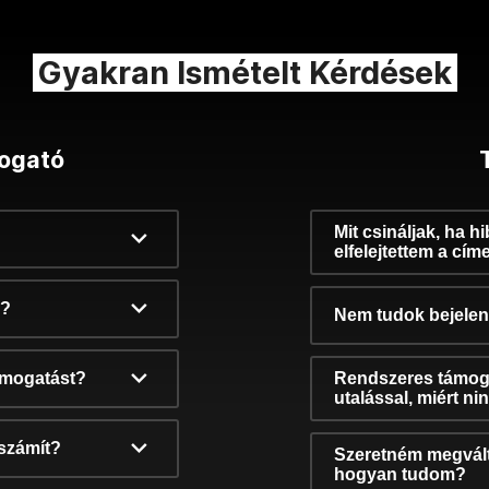
Gyakran Ismételt Kérdések
ogató
Mit csináljak, ha h
elfelejtettem a cím
k?
Nem tudok bejelent
támogatást?
Rendszeres támog
utalással, miért n
számít?
Szeretném megvált
hogyan tudom?