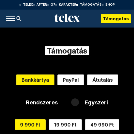
TELEX
AFTER
G7
KARAKTER
TÁMOGATÁS
SHOP
Támogatás
Támogatás
Bankkártya
PayPal
Átutalás
Rendszeres
Egyszeri
9 990 Ft
19 990 Ft
49 990 Ft