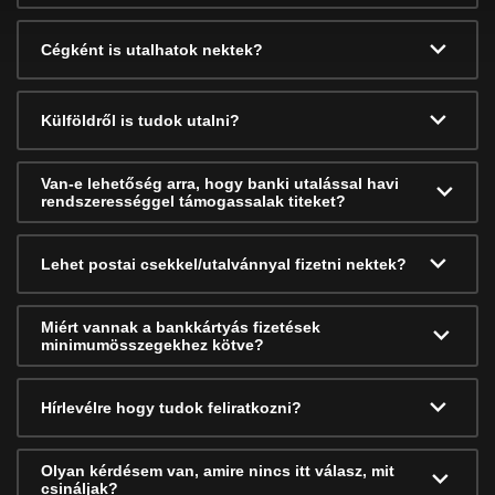
Cégként is utalhatok nektek?
Külföldről is tudok utalni?
Van-e lehetőség arra, hogy banki utalással havi
rendszerességgel támogassalak titeket?
Lehet postai csekkel/utalvánnyal fizetni nektek?
Miért vannak a bankkártyás fizetések
minimumösszegekhez kötve?
Hírlevélre hogy tudok feliratkozni?
Olyan kérdésem van, amire nincs itt válasz, mit
csináljak?